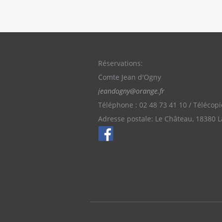
Réservations:
Comte Jean d'Ogny
jeandogny@orange.fr
Téléphone : 02 48 73 41 10 / Télécopi
Adresse postale: Le Château, 18380 L