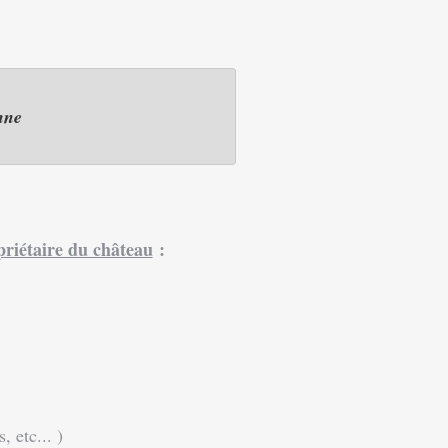
nne
riétaire du château
:
 etc... )