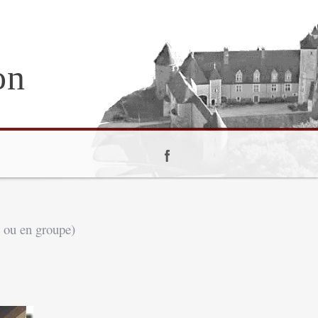
on
l ou en groupe
)