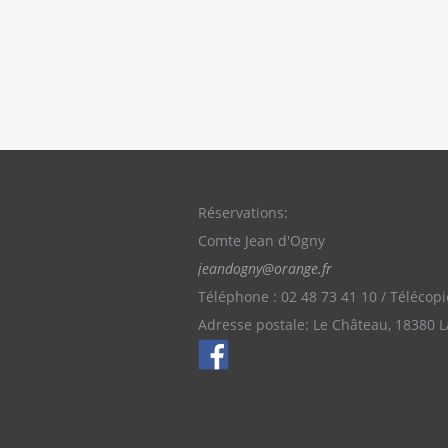
Réservations:
Comte Jean d'Ogny
jeandogny@orange.fr
Téléphone : 02 48 73 41 10 / Télécopi
Adresse postale: Le Château, 18380 L