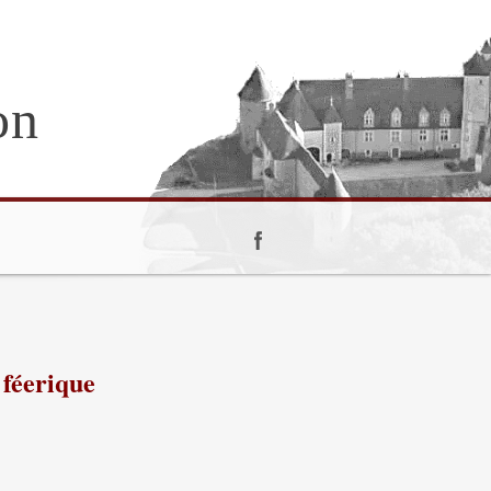
on
 féerique